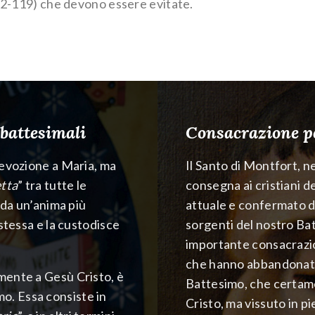
 92-119) che devono essere evitate.
 battesimali
Consacrazione pe
devozione a Maria, ma
Il Santo di Montfort, n
etta
” tra tutte le
consegna ai cristiani 
 da un’anima più
attuale e confermato dal
stessa e la custodisce
sorgenti del nostro Bat
importante consacrazion
che hanno abbandonato 
mente a Gesù Cristo, è
Battesimo, che certamen
imo. Essa consiste in
Cristo, ma vissuto in p