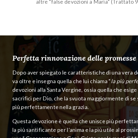
altre “false devozioni a Maria” (Trattato
Perfetta rinnovazione delle promesse
Dopo aver spiegato le caratteristiche di una vera 
va oltre e insegna quella che lui chiama “
la più perf
devozioni alla Santa Vergine, ossia quella che esige
sacrifici per Dio, che la svuota maggiormente di se 
più perfettamente nella grazia.
Questa devozione è quella che unisce più perfetta
la più santificante per l’anima e la più utile al pross