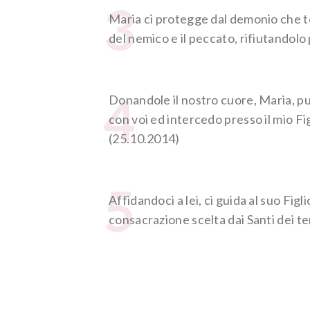
3
Maria ci protegge dal demonio che te
del nemico e il peccato, rifiutandol
4
Donandole il nostro cuore, Maria, può 
con voi ed intercedo presso il mio Fi
(25.10.2014)
5
Affidandoci a lei, ci guida al suo Fig
consacrazione scelta dai Santi dei t