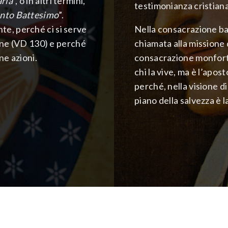
aria
”, o in altri termini,
testimonianza cristiana
anto Battesimo
”.
e, perché ci si serve
Nella consacrazione bat
gine (VD 130) e perché
chiamata alla missione d
ne azioni.
consacrazione monforta
chi la vive, ma è l’apos
perché, nella visione di
piano della salvezza è l