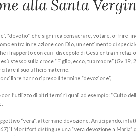
one alla Santa Vergi
e”, “devotio”, che significa consacrare, votare, offrire, in
omo entra in relazione con Dio, un sentimento di special
he il rapporto con cui il discepolo di Gesù entra in relazi
esù stesso sulla croce “Figlio, ecco, tua madre” (Gv 19, 2
citare il suo ufficio materno.
 conciliare hanno ripreso il termine “devozione”,
 con l’utilizzo di altri termini quali ad esempio: “Culto del
c.
gettivo “vera”, al termine devozione. Anticipando, infatti
67) il Montfort distingue una “vera devozione a Maria” 