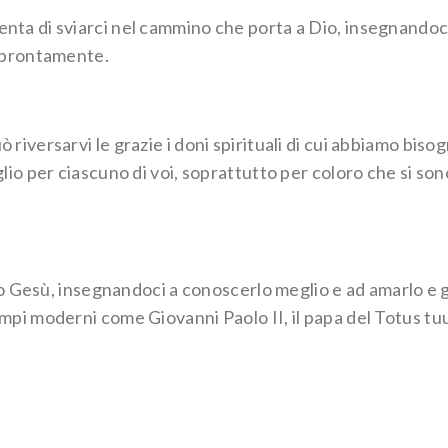
nta di sviarci nel cammino che porta a Dio, insegnandoci 
o prontamente.
riversarvi le grazie i doni spirituali di cui abbiamo biso
glio per ciascuno di voi, soprattutto per coloro che si so
lio Gesù, insegnandoci a conoscerlo meglio e ad amarlo e gu
empi moderni come Giovanni Paolo II, il papa del Totus tu