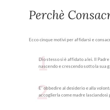
Perchè Consacr
Ecco cinque motivi per affidarsi e consacr
1
Dio stesso si è affidato a lei. Il Padr
nascendo e crescendo sotto la sua g
2
E’ obbedire al desiderio e alla volon
accoglierla come madre lasciandosi g