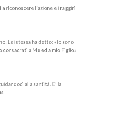
a riconoscere l’azione e i raggiri
gno. Lei stessa ha detto: «Io sono
no consacrati a Me ed a mio Figlio»
idandoci alla santità. E’ la
us.