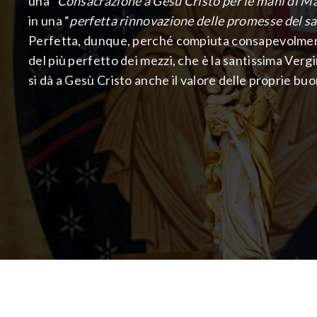
una “
Consacrazione a Gesù Cristo per le mani di M
in una “
perfetta rinnovazione delle promesse del s
Perfetta, dunque, perché compiuta consapevolment
del più perfetto dei mezzi, che è la santissima Ver
si dà a Gesù Cristo anche il valore delle proprie buo