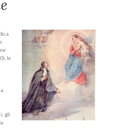
ne
dica
e
one
0), le
la
, gli
da