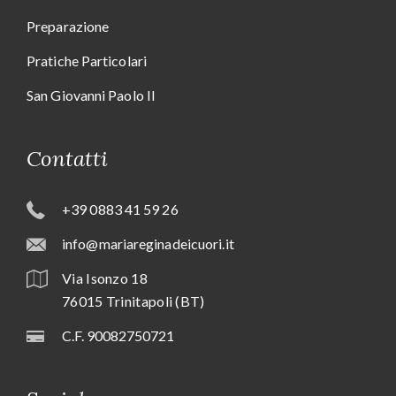
Preparazione
Pratiche Particolari
San Giovanni Paolo II
Contatti
+39 0883 41 59 26
info@mariareginadeicuori.it
Via Isonzo 18
76015 Trinitapoli (BT)
C.F. 90082750721