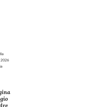
gina
gio
dre